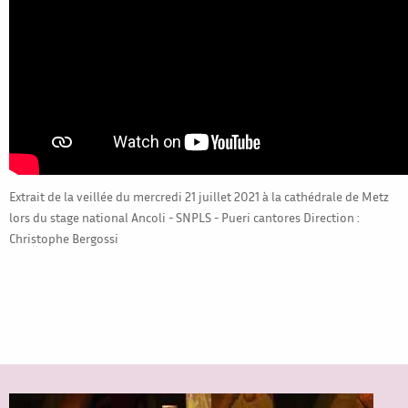
Extrait de la veillée du mercredi 21 juillet 2021 à la cathédrale de Metz
lors du stage national Ancoli - SNPLS - Pueri cantores Direction :
Christophe Bergossi