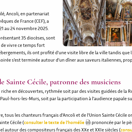
lé, Ancoli, en partenariat
êques de France (CEF), a
 21 au 24 novembre 2025.
eprésentant 35 diocèses, sont
r de vivre ce temps fort
bergements, ils ont profité d'une visite libre de la ville tandis que l
oirée s’est terminée autour d’un dîner aux saveurs italiennes, prop
de Sainte Cécile, patronne des musiciens
 riche en découvertes, rythmée soit par des visites guidées de la 
aul-hors-les-Murs, soit par la participation à l’audience papale su
, tous les chanteurs français d’Ancoli et de l’Union Sainte Cécile o
inte Cécile (
consulter le texte de l’homélie
prononcée par le pè
uel autour des compositeurs français des XXe et XXIe siècles (
consu