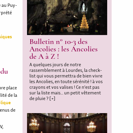
e au Puy-
rprété
siques
Bulletin n° 10-3 des
Ancolies : les Ancolies
de A à Z !
A quelques jours de notre
rassemblement à Lourdes, la check-
 du
list qui vous permettra de bien vivre
les Ancolies, en toute sérénité ! à vos
crayons et vos valises ! Ce n'est pas
bre place
sur la liste mais... un petit vêtement
ité de la
de pluie ?
[+]
olique
venus de
V,