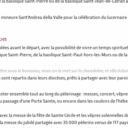
e la basilique Saint-Pierre ou de la basilique Saint-Jean-de-Latran 
e mineure Sant’Andrea della Valle pour la célébration du lucernaire
ion
dées avant le départ, avec la possibilité de vivre un temps spirituel
que Saint-Pierre, de la basilique Saint-Paul-hors-les-Murs ou de la
e sous le boisseau, mais on le met sur le chandelier, et elle éclai
s sont repartis dans leurs diocèses, prêts à partager avec leur paroi
nter ensemble tout au long du pèlerinage : messes, concert, vêpre
 du passage d’une Porte Sainte, ou encore dans les couloirs de l’hé
vec la messe de la fête de Sainte Cécile et les vêpres solennelles d
la messe du jubilé partagée avec 35 000 pèlerins venus de 117 pays