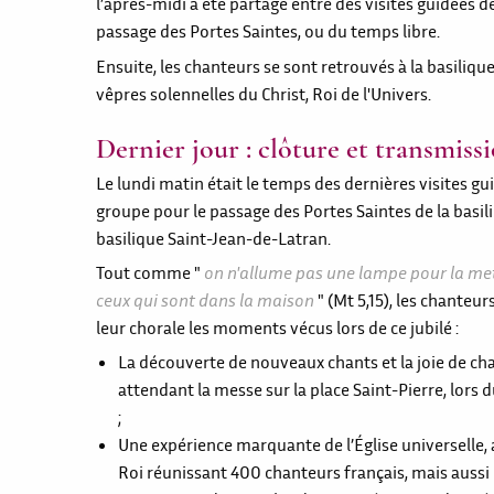
l’après-midi a été partagé entre des visites guidées d
passage des Portes Saintes, ou du temps libre.
Ensuite, les chanteurs se sont retrouvés à la basiliqu
vêpres solennelles du Christ, Roi de l'Univers.
Dernier jour : clôture et transmiss
Le lundi matin était le temps des dernières visites gui
groupe pour le passage des Portes Saintes de la basili
basilique Saint-Jean-de-Latran.
Tout comme "
on n'allume pas une lampe pour la mettr
ceux qui sont dans la maison
" (Mt 5,15), les chanteur
leur chorale les moments vécus lors de ce jubilé :
La découverte de nouveaux chants et la joie de cha
attendant la messe sur la place Saint-Pierre, lors
;
Une expérience marquante de l’Église universelle, a
Roi réunissant 400 chanteurs français, mais aussi 