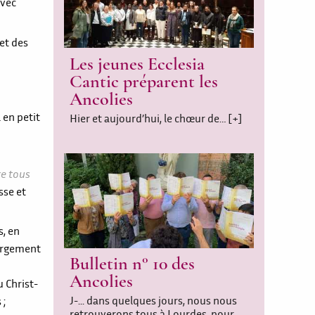
avec
 et des
Les jeunes Ecclesia
Cantic préparent les
Ancolies
 en petit
Hier et aujourd’hui, le chœur de…
[+]
re tous
sse et
s, en
bergement
Bulletin n° 10 des
Ancolies
u Christ-
J-... dans quelques jours, nous nous
 ;
retrouverons tous à Lourdes, pour